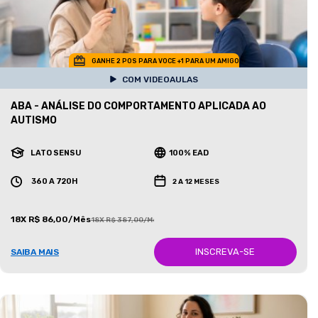
GANHE 2 POS PARA VOCE +1 PARA UM AMIGO
COM VIDEOAULAS
ABA - ANÁLISE DO COMPORTAMENTO APLICADA AO
AUTISMO
LATO SENSU
100% EAD
360 A 720H
2 A 12 MESES
18X R$ 86,00/Mês
18X R$ 387,00/Mês
INSCREVA-SE
SAIBA MAIS