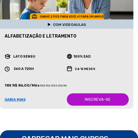
GANHE 2 POS PARA VOCE +1 PARA UM AMIGO
COM VIDEOAULAS
ALFABETIZAÇÃO E LETRAMENTO
LATO SENSU
100% EAD
360 A 720H
2 A 12 MESES
18X R$ 86,00/Mês
18X R$ 387,00/Mês
INSCREVA-SE
SAIBA MAIS