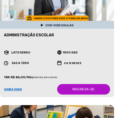
GANHE 2 POS PARA VOCE +1 PARA UM AMIGO
COM VIDEOAULAS
ADMINISTRAÇÃO ESCOLAR
LATO SENSU
100% EAD
360 A 720H
2 A 12 MESES
18X R$ 86,00/Mês
18X R$ 387,00/Mês
INSCREVA-SE
SAIBA MAIS