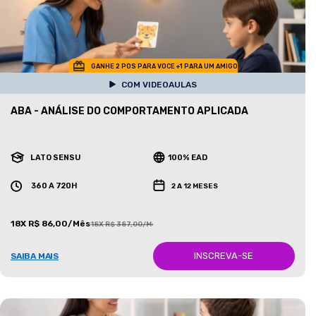
GANHE 2 POS PARA VOCE +1 PARA UM AMIGO
COM VIDEOAULAS
ABA - ANÁLISE DO COMPORTAMENTO APLICADA
LATO SENSU
100% EAD
360 A 720H
2 A 12 MESES
18X R$ 86,00/Mês
18X R$ 387,00/Mês
INSCREVA-SE
SAIBA MAIS