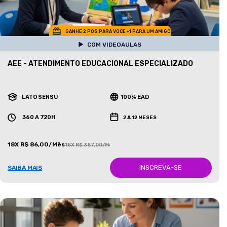
GANHE 2 POS PARA VOCE +1 PARA UM AMIGO
COM VIDEOAULAS
AEE - ATENDIMENTO EDUCACIONAL ESPECIALIZADO
LATO SENSU
100% EAD
360 A 720H
2 A 12 MESES
18X R$ 86,00/Mês
18X R$ 387,00/Mês
INSCREVA-SE
SAIBA MAIS