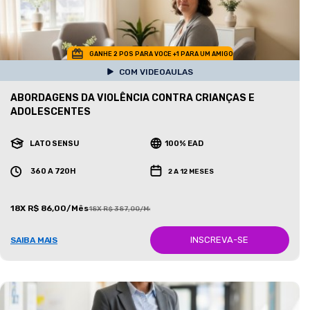
GANHE 2 POS PARA VOCE +1 PARA UM AMIGO
COM VIDEOAULAS
ABORDAGENS DA VIOLÊNCIA CONTRA CRIANÇAS E
ADOLESCENTES
LATO SENSU
100% EAD
360 A 720H
2 A 12 MESES
18X R$ 86,00/Mês
18X R$ 387,00/Mês
INSCREVA-SE
SAIBA MAIS