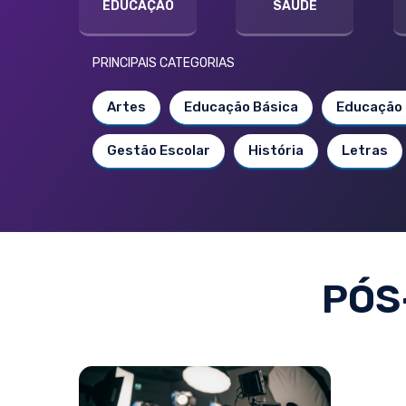
EDUCAÇÃO
SAÚDE
PRINCIPAIS CATEGORIAS
Artes
Educação Básica
Educação 
Gestão Escolar
História
Letras
PÓS