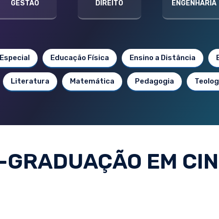
GESTÃO
DIREITO
ENGENHARIA
Especial
Educação Física
Ensino a Distância
Literatura
Matemática
Pedagogia
Teolog
-GRADUAÇÃO EM CI