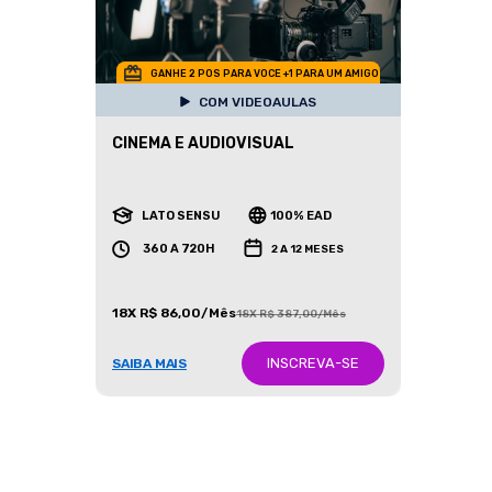
GANHE 2 POS PARA VOCE +1 PARA UM AMIGO
COM VIDEOAULAS
CINEMA E AUDIOVISUAL
LATO SENSU
100% EAD
360 A 720H
2 A 12 MESES
18X R$ 86,00/Mês
18X R$ 387,00/Mês
INSCREVA-SE
SAIBA MAIS