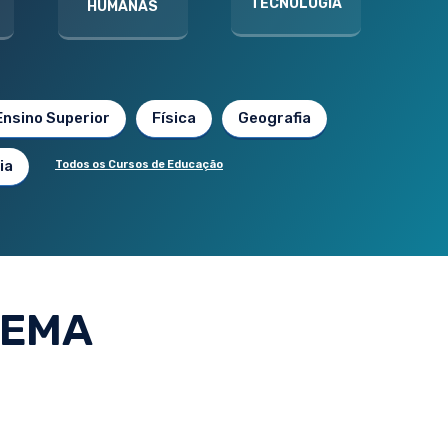
TECNOLOGIA
HUMANAS
Ensino Superior
Física
Geografia
ia
Todos os Cursos de Educação
NEMA