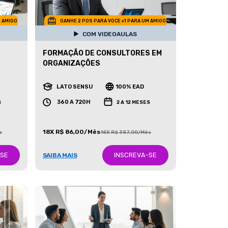
M AMIGO
GANHE 2 POS PARA VOCE +1 PARA UM AMIGO
COM VIDEOAULAS
FORMAÇÃO DE CONSULTORES EM
ORGANIZAÇÕES
LATO SENSU
100% EAD
360 A 720H
S
2 A 12 MESES
18X R$ 86,00/Mês
s
18X R$ 387,00/Mês
-SE
INSCREVA-SE
SAIBA MAIS