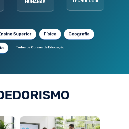
TECNOLOGIA
HUMANAS
Ensino Superior
Física
Geografia
ia
Todos os Cursos de Educação
DEDORISMO