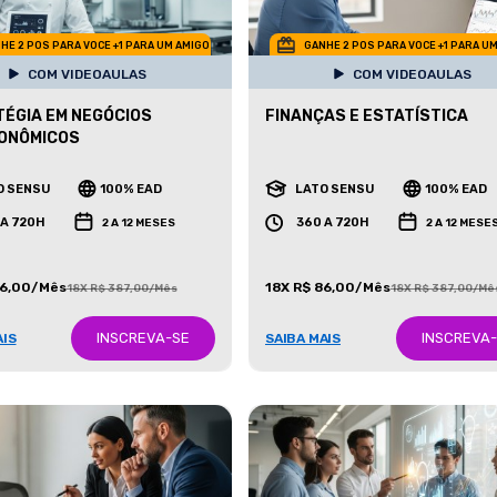
HE 2 POS PARA VOCE +1 PARA UM AMIGO
GANHE 2 POS PARA VOCE +1 PARA U
COM VIDEOAULAS
COM VIDEOAULAS
ÉGIA EM NEGÓCIOS
FINANÇAS E ESTATÍSTICA
ONÔMICOS
O SENSU
100% EAD
LATO SENSU
100% EAD
 A 720H
360 A 720H
2 A 12 MESES
2 A 12 MESE
86,00/Mês
18X R$ 86,00/Mês
18X R$ 387,00/Mês
18X R$ 387,00/Mê
INSCREVA-SE
INSCREVA
AIS
SAIBA MAIS