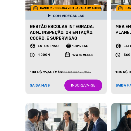
GANHE 2 POS PARA VOCE +1 PARA UM AMIGO
GAN
COM VIDEOAULAS
GESTÃO ESCOLAR INTEGRADA:
MBA EM
ADM., INSPEÇÃO, ORIENTAÇÃO,
PLANE
COORD. E SUPERVISÃO
LATO SENSU
100% EAD
LAT
1.000H
360
12 A 18 MESES
18X R$ 99,50/Mês
18X R$ 
18X R$ 447,75/Mês
INSCREVA-SE
SAIBA MAIS
SAIBA M