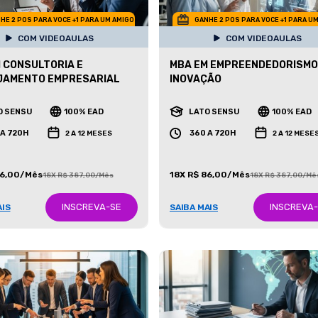
HE 2 POS PARA VOCE +1 PARA UM AMIGO
GANHE 2 POS PARA VOCE +1 PARA U
COM VIDEOAULAS
COM VIDEOAULAS
 CONSULTORIA E
MBA EM EMPREENDEDORISMO
JAMENTO EMPRESARIAL
INOVAÇÃO
O SENSU
100% EAD
LATO SENSU
100% EAD
 A 720H
360 A 720H
2 A 12 MESES
2 A 12 MESE
86,00/Mês
18X R$ 86,00/Mês
18X R$ 387,00/Mês
18X R$ 387,00/Mê
INSCREVA-SE
INSCREVA
AIS
SAIBA MAIS