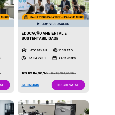
M AMIGO
GANHE 2 POS PARA VOCE +1 PARA UM AMIGO
COM VIDEOAULAS
EDUCAÇÃO AMBIENTAL E
SUSTENTABILIDADE
LATO SENSU
100% EAD
360 A 720H
S
2 A 12 MESES
18X R$ 86,00/Mês
s
18X R$ 387,00/Mês
-SE
INSCREVA-SE
SAIBA MAIS