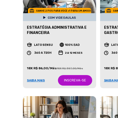
GANHE 2 POS PARA VOCE +1 PARA UM AMIGO
GAN
COM VIDEOAULAS
ESTRATÉGIA ADMINISTRATIVA E
ESTRAT
FINANCEIRA
GASTR
LATO SENSU
100% EAD
LAT
360 A 720H
360
2 A 12 MESES
18X R$ 86,00/Mês
18X R$ 
18X R$ 387,00/Mês
INSCREVA-SE
SAIBA MAIS
SAIBA M