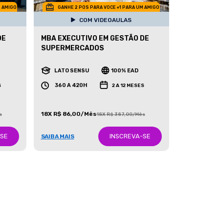
M AMIGO
GANHE 2 POS PARA VOCE +1 PARA UM AMIGO
COM VIDEOAULAS
DE
MBA EXECUTIVO EM GESTÃO DE
SUPERMERCADOS
LATO SENSU
100% EAD
360 A 420H
S
2 A 12 MESES
18X R$ 86,00/Mês
s
18X R$ 387,00/Mês
-SE
INSCREVA-SE
SAIBA MAIS