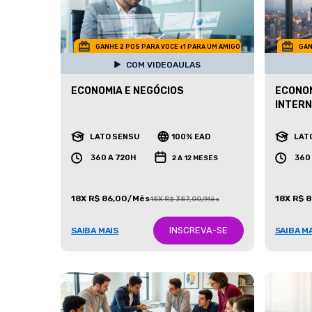
GANHE 2 POS PARA VOCE +1 PARA UM AMIGO
GAN
COM VIDEOAULAS
ECONOMIA E NEGÓCIOS
ECONOM
INTERN
LATO SENSU
100% EAD
LAT
360 A 720H
360
2 A 12 MESES
18X R$ 86,00/Mês
18X R$ 
18X R$ 387,00/Mês
INSCREVA-SE
SAIBA MAIS
SAIBA M