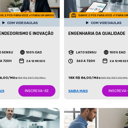
HE 2 POS PARA VOCE +1 PARA UM AMIGO
GANHE 2 POS PARA VOCE +1 PARA U
COM VIDEOAULAS
COM VIDEOAULAS
NDEDORISMO E INOVAÇÃO
ENGENHARIA DA QUALIDADE
O SENSU
100% EAD
LATO SENSU
100% EAD
 A 720H
360 A 720H
2 A 12 MESES
2 A 12 MESE
86,00/Mês
18X R$ 86,00/Mês
18X R$ 387,00/Mês
18X R$ 387,00/Mê
INSCREVA-SE
INSCREVA
AIS
SAIBA MAIS