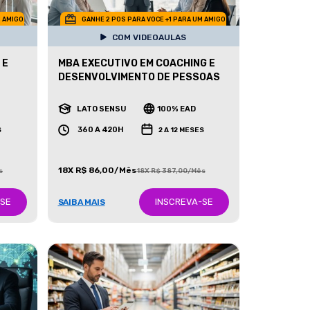
M AMIGO
GANHE 2 POS PARA VOCE +1 PARA UM AMIGO
COM VIDEOAULAS
 E
MBA EXECUTIVO EM COACHING E
DESENVOLVIMENTO DE PESSOAS
LATO SENSU
100% EAD
360 A 420H
S
2 A 12 MESES
18X R$ 86,00/Mês
s
18X R$ 387,00/Mês
-SE
INSCREVA-SE
SAIBA MAIS