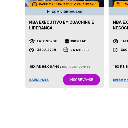
GANHE 2 POS PARA VOCE +1 PARA UM AMIGO
GAN
COM VIDEOAULAS
MBA EXECUTIVO EM COACHING E
MBA EX
LIDERANÇA
NEGÓCI
LATO SENSU
100% EAD
LAT
360 A 420H
360
2 A 12 MESES
18X R$ 86,00/Mês
18X R$ 
18X R$ 387,00/Mês
INSCREVA-SE
SAIBA MAIS
SAIBA M