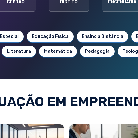
GESTÃO
DIREITO
ENGENHARIA
Especial
Educação Física
Ensino a Distância
Literatura
Matemática
Pedagogia
Teolog
UAÇÃO EM EMPREEN