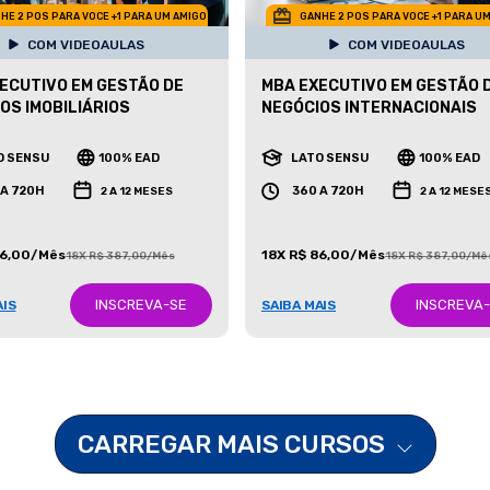
HE 2 POS PARA VOCE +1 PARA UM AMIGO
GANHE 2 POS PARA VOCE +1 PARA U
COM VIDEOAULAS
COM VIDEOAULAS
ECUTIVO EM GESTÃO DE
MBA EXECUTIVO EM GESTÃO 
OS IMOBILIÁRIOS
NEGÓCIOS INTERNACIONAIS
O SENSU
100% EAD
LATO SENSU
100% EAD
 A 720H
360 A 720H
2 A 12 MESES
2 A 12 MESE
86,00/Mês
18X R$ 86,00/Mês
18X R$ 387,00/Mês
18X R$ 387,00/Mê
INSCREVA-SE
INSCREVA
AIS
SAIBA MAIS
CARREGAR MAIS CURSOS