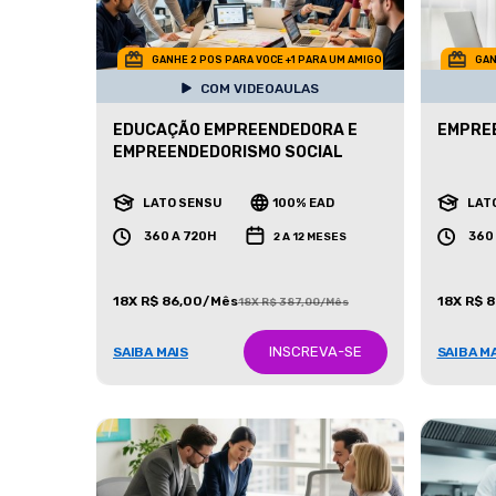
GANHE 2 POS PARA VOCE +1 PARA UM AMIGO
GAN
COM VIDEOAULAS
EDUCAÇÃO EMPREENDEDORA E
EMPREE
EMPREENDEDORISMO SOCIAL
LATO SENSU
100% EAD
LAT
360 A 720H
360
2 A 12 MESES
18X R$ 86,00/Mês
18X R$ 
18X R$ 387,00/Mês
INSCREVA-SE
SAIBA MAIS
SAIBA M