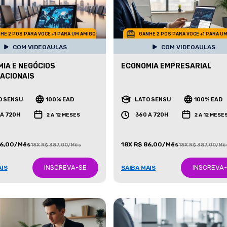
HE 2 POS PARA VOCE +1 PARA UM AMIGO
GANHE 2 POS PARA VOCE +1 PARA U
COM VIDEOAULAS
COM VIDEOAULAS
IA E NEGÓCIOS
ECONOMIA EMPRESARIAL
ACIONAIS
O SENSU
100% EAD
LATO SENSU
100% EAD
 A 720H
360 A 720H
2 A 12 MESES
2 A 12 MESE
86,00/Mês
18X R$ 86,00/Mês
18X R$ 387,00/Mês
18X R$ 387,00/Mê
INSCREVA-SE
INSCREVA
AIS
SAIBA MAIS