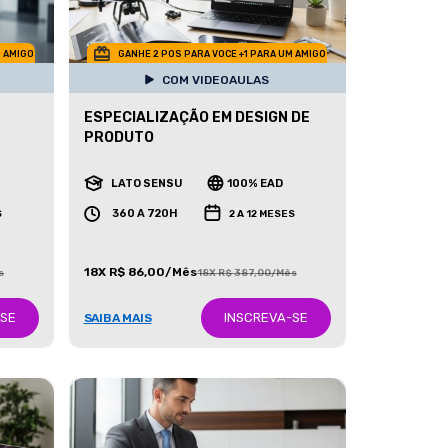
M AMIGO
GANHE 2 POS PARA VOCE +1 PARA UM AMIGO
COM VIDEOAULAS
ESPECIALIZAÇÃO EM DESIGN DE
PRODUTO
LATO SENSU
100% EAD
360 A 720H
S
2 A 12 MESES
18X R$ 86,00/Mês
s
18X R$ 387,00/Mês
-SE
INSCREVA-SE
SAIBA MAIS