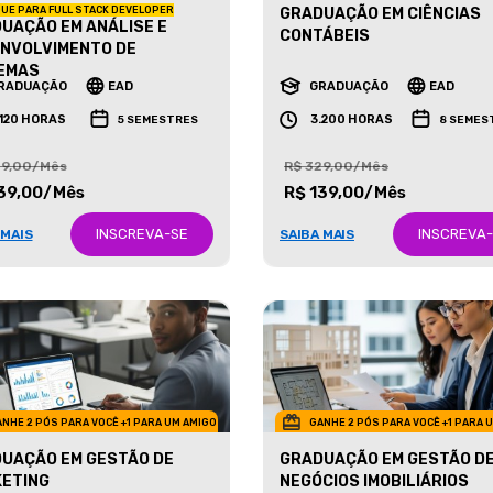
UE PARA FULL STACK DEVELOPER
GRADUAÇÃO EM CIÊNCIAS
UAÇÃO EM ANÁLISE E
CONTÁBEIS
NVOLVIMENTO DE
EMAS
RADUAÇÃO
EAD
GRADUAÇÃO
EAD
.120 HORAS
3.200 HORAS
5 SEMESTRES
8 SEMES
29,00/Mês
R$ 329,00/Mês
39,00/Mês
R$ 139,00/Mês
INSCREVA-SE
INSCREVA
 MAIS
SAIBA MAIS
NHE 2 PÓS PARA VOCÊ +1 PARA UM AMIGO
GANHE 2 PÓS PARA VOCÊ +1 PARA 
UAÇÃO EM GESTÃO DE
GRADUAÇÃO EM GESTÃO D