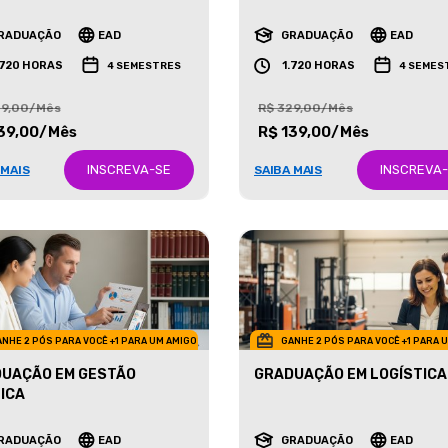
ETING
NEGÓCIOS IMOBILIÁRIOS
RADUAÇÃO
EAD
GRADUAÇÃO
EAD
.720 HORAS
1.720 HORAS
4 SEMESTRES
4 SEMES
29,00/Mês
R$ 329,00/Mês
39,00/Mês
R$ 139,00/Mês
INSCREVA-SE
INSCREVA
 MAIS
SAIBA MAIS
NHE 2 PÓS PARA VOCÊ +1 PARA UM AMIGO
GANHE 2 PÓS PARA VOCÊ +1 PARA 
UAÇÃO EM GESTÃO
GRADUAÇÃO EM LOGÍSTICA
ICA