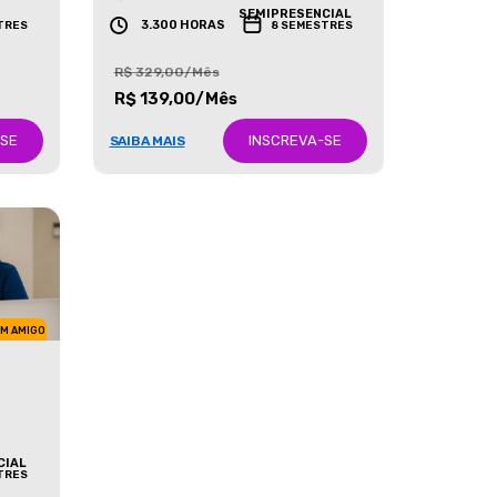
GRADUAÇÃO
SEMIPRESENCIAL
3.300 HORAS
TRES
8 SEMESTRES
R$ 329,00/Mês
R$ 139,00/Mês
-SE
INSCREVA-SE
SAIBA MAIS
UM AMIGO
CIAL
TRES