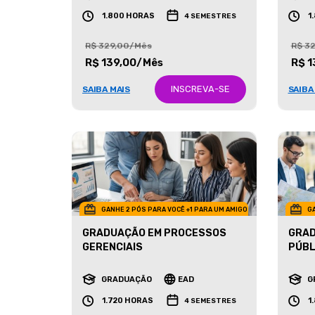
GRADUAÇÃO
EAD
G
1.800 HORAS
1
4 SEMESTRES
R$ 329,00/Mês
R$ 3
R$ 139,00/Mês
R$ 1
INSCREVA-SE
SAIBA MAIS
SAIBA
GANHE 2 PÓS PARA VOCÊ +1 PARA UM AMIGO
GA
GRADUAÇÃO EM PROCESSOS
GRAD
GERENCIAIS
PÚBL
GRADUAÇÃO
EAD
G
1.720 HORAS
1
4 SEMESTRES