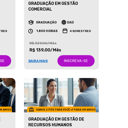
GRADUAÇÃO EM GESTÃO
COMERCIAL
GRADUAÇÃO
EAD
1.800 HORAS
TRES
4 SEMESTRES
R$ 329,00/Mês
R$ 139,00/Mês
-SE
INSCREVA-SE
SAIBA MAIS
UM AMIGO
GANHE 2 PÓS PARA VOCÊ +1 PARA UM AMIGO
E
GRADUAÇÃO EM GESTÃO DE