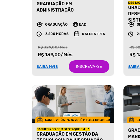
GRADUAÇÃO EM
DESTAQ
GRAD
ADMINISTRAÇÃO
DESE
SIST
GRADUAÇÃO
EAD
G
3.200 HORAS
2
8 SEMESTRES
R$ 329,00/Mês
R$ 3
R$ 139,00/Mês
R$ 1
INSCREVA-SE
SAIBA MAIS
SAIBA
GANHE 2 PÓS PARA VOCÊ +1 PARA UM AMIGO
GA
GANHE 1 PÓS COM DESTAQUE EM I.A.
GRAD
GRADUAÇÃO EM GESTÃO DA