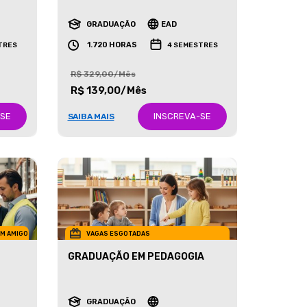
RECURSOS HUMANOS
GRADUAÇÃO
EAD
1.720 HORAS
TRES
4 SEMESTRES
R$ 329,00/Mês
R$ 139,00/Mês
-SE
INSCREVA-SE
SAIBA MAIS
UM AMIGO
VAGAS ESGOTADAS
GRADUAÇÃO EM PEDAGOGIA