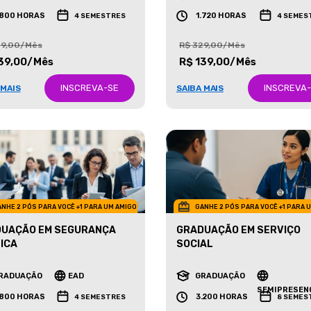
RADUAÇÃO
EAD
GRADUAÇÃO
EAD
.800 HORAS
1.720 HORAS
4 SEMESTRES
4 SEMES
29,00/Mês
R$ 329,00/Mês
39,00/Mês
R$ 139,00/Mês
INSCREVA-SE
INSCREVA
 MAIS
SAIBA MAIS
NHE 2 PÓS PARA VOCÊ +1 PARA UM AMIGO
GANHE 2 PÓS PARA VOCÊ +1 PARA 
UAÇÃO EM SEGURANÇA
GRADUAÇÃO EM SERVIÇO
ICA
SOCIAL
RADUAÇÃO
EAD
GRADUAÇÃO
SEMIPRESEN
.800 HORAS
3.200 HORAS
4 SEMESTRES
8 SEMES