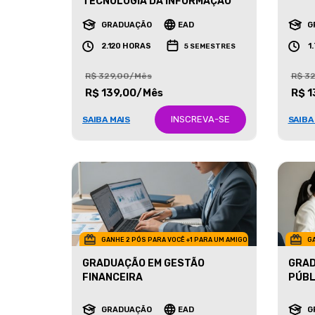
MARK
TECNOLOGIA DA INFORMAÇÃO
GRADUAÇÃO
EAD
G
2.120 HORAS
1
5 SEMESTRES
R$ 329,00/Mês
R$ 3
R$ 139,00/Mês
R$ 1
INSCREVA-SE
SAIBA MAIS
SAIBA
GANHE 2 PÓS PARA VOCÊ +1 PARA UM AMIGO
GA
GRADUAÇÃO EM GESTÃO
GRAD
FINANCEIRA
PÚBL