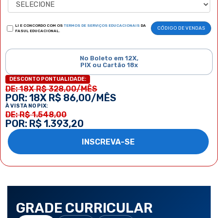
LI E CONCORDO COM OS
TERMOS DE SERVIÇOS EDUCACIONAIS
DA
CÓDIGO DE VENDAS
FASUL EDUCACIONAL.
No Boleto em 12X,
PIX ou Cartão 18x
DESCONTO PONTUALIDADE:
DE: 18X R$ 328,00/MÊS
POR: 18X R$ 86,00/MÊS
À VISTA NO PIX:
DE: R$ 1.548,00
POR: R$ 1.393,20
INSCREVA-SE
GRADE CURRICULAR