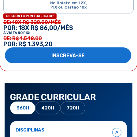
No Boleto em 12X,
PIX ou Cartão 18x
DESCONTO PONTUALIDADE:
DE: 18X R$ 328,00/MÊS
POR: 18X R$ 86,00/MÊS
À VISTA NO PIX:
DE: R$ 1.548,00
POR: R$ 1.393,20
INSCREVA-SE
GRADE CURRICULAR
360H
420H
720H
DISCIPLINAS
˄