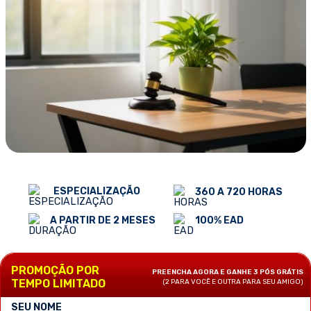
ESPECIALIZAÇÃO
360 A 720 HORAS
100% EAD
A PARTIR DE 2 MESES
PROMOÇÃO POR
PREENCHA AGORA E GANHE 3 PÓS GRÁTIS
TEMPO LIMITADO
(2 PARA VOCÊ E OUTRA PARA SEU AMIGO)
SEU NOME