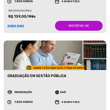
1.800 HORAS
4 SEMESTRES
R$ 329,00/Mês
R$ 139,00/Mês
INSCREVA-SE
SAIBA MAIS
GANHE 2 PÓS PARA VOCÊ +1 PARA UM AMIGO
GRADUAÇÃO EM GESTÃO PÚBLICA
GRADUAÇÃO
EAD
1.800 HORAS
4 SEMESTRES