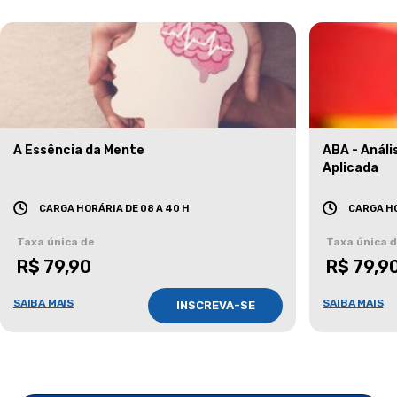
A Essência da Mente
ABA - Anál
Aplicada
CARGA HORÁRIA DE 08 A 40 H
CARGA HO
Taxa única de
Taxa única 
R$ 79,90
R$ 79,9
SAIBA MAIS
SAIBA MAIS
INSCREVA-SE