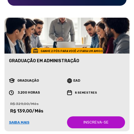
GANHE 2 PÓS PARA VOCÊ +1 PARA UM AMIGO
GRADUAÇÃO EM ADMINISTRAÇÃO
GRADUAÇÃO
EAD
3.200 HORAS
8 SEMESTRES
R$ 329,00/Mês
R$ 139,00/Mês
INSCREVA-SE
SAIBA MAIS