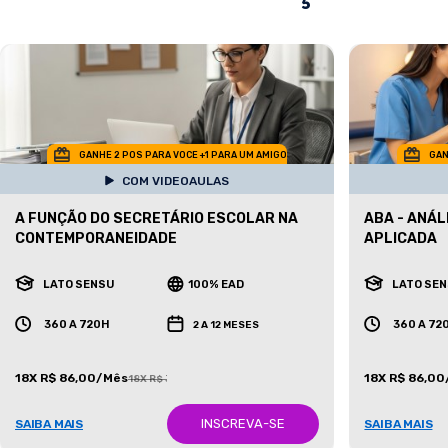
GANHE 2 POS PARA VOCE +1 PARA UM AMIGO
GAN
COM VIDEOAULAS
A FUNÇÃO DO SECRETÁRIO ESCOLAR NA
ABA - ANÁ
CONTEMPORANEIDADE
APLICADA
LATO SENSU
100% EAD
LATO SE
360 A 720H
360 A 72
2 A 12 MESES
18X R$ 86,00/Mês
18X R$ 86,0
18X R$ 387,00/Mês
INSCREVA-SE
SAIBA MAIS
SAIBA MAIS