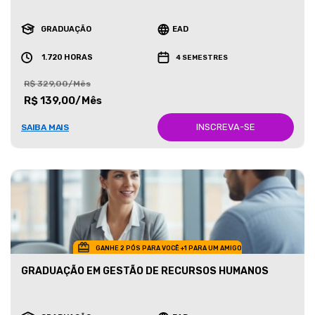
GRADUAÇÃO
EAD
1.720 HORAS
4 SEMESTRES
R$ 329,00/Mês
R$ 139,00/Mês
INSCREVA-SE
SAIBA MAIS
GANHE 2 PÓS PARA VOCÊ +1 PARA UM AMIGO
GRADUAÇÃO EM GESTÃO DE RECURSOS HUMANOS