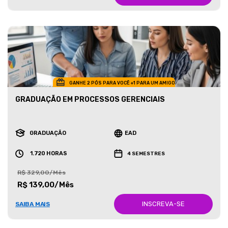
GANHE 2 PÓS PARA VOCÊ +1 PARA UM AMIGO
GRADUAÇÃO EM PROCESSOS GERENCIAIS
GRADUAÇÃO
EAD
1.720 HORAS
4 SEMESTRES
R$ 329,00/Mês
R$ 139,00/Mês
INSCREVA-SE
SAIBA MAIS