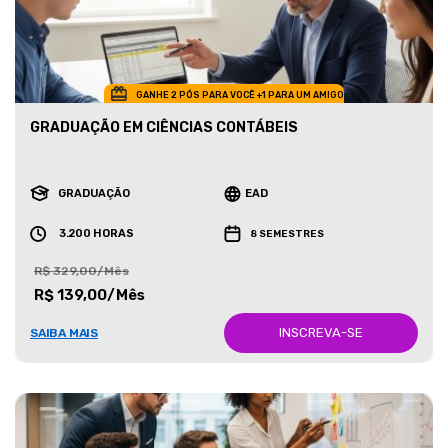
GANHE 2 PÓS PARA VOCÊ +1 PARA UM AMIGO
GRADUAÇÃO EM CIÊNCIAS CONTÁBEIS
GRADUAÇÃO
EAD
3.200 HORAS
8 SEMESTRES
R$ 329,00/Mês
R$ 139,00/Mês
INSCREVA-SE
SAIBA MAIS