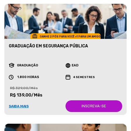
GANHE 2 PÓS PARA VOCÊ +1 PARA UM AMIGO
GRADUAÇÃO EM SEGURANÇA PÚBLICA
GRADUAÇÃO
EAD
1.800 HORAS
4 SEMESTRES
R$ 329,00/Mês
R$ 139,00/Mês
INSCREVA-SE
SAIBA MAIS