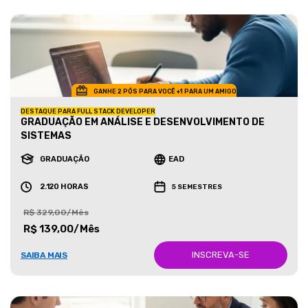
GANHE 2 PÓS PARA VOCÊ +1 PARA UM AMIGO
DESTAQUE PARA FULL STACK DEVELOPER
GRADUAÇÃO EM ANÁLISE E DESENVOLVIMENTO DE
SISTEMAS
GRADUAÇÃO
EAD
2.120 HORAS
5 SEMESTRES
R$ 329,00/Mês
R$ 139,00/Mês
INSCREVA-SE
SAIBA MAIS