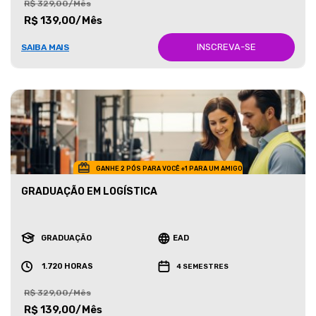
R$ 329,00/Mês
R$ 139,00/Mês
INSCREVA-SE
SAIBA MAIS
GANHE 2 PÓS PARA VOCÊ +1 PARA UM AMIGO
GRADUAÇÃO EM LOGÍSTICA
GRADUAÇÃO
EAD
1.720 HORAS
4 SEMESTRES
R$ 329,00/Mês
R$ 139,00/Mês