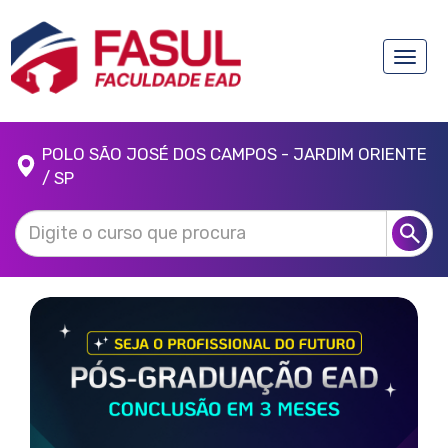
Toggle
naviga
POLO SÃO JOSÉ DOS CAMPOS - JARDIM ORIENTE
/ SP
Anterior
Próx