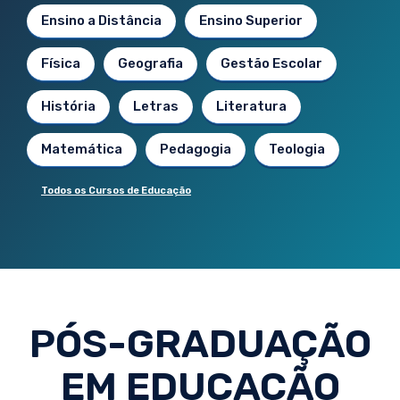
Ensino a Distância
Ensino Superior
Física
Geografia
Gestão Escolar
História
Letras
Literatura
Matemática
Pedagogia
Teologia
Todos os Cursos de Educação
PÓS-GRADUAÇÃO
EM EDUCAÇÃO