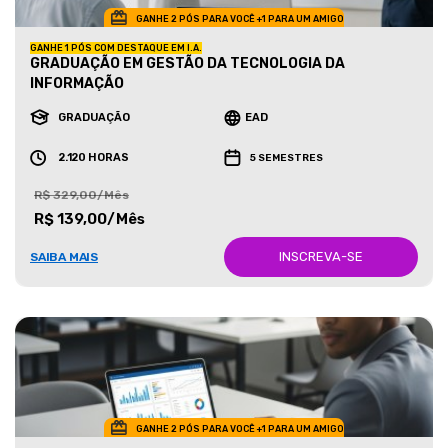
GANHE 2 PÓS PARA VOCÊ +1 PARA UM AMIGO
GANHE 1 PÓS COM DESTAQUE EM I.A.
GRADUAÇÃO EM GESTÃO DA TECNOLOGIA DA
INFORMAÇÃO
GRADUAÇÃO
EAD
2.120 HORAS
5 SEMESTRES
R$ 329,00/Mês
R$ 139,00/Mês
INSCREVA-SE
SAIBA MAIS
GANHE 2 PÓS PARA VOCÊ +1 PARA UM AMIGO