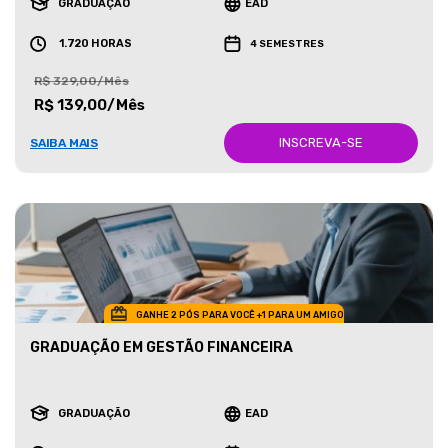
GRADUAÇÃO
EAD
1.720 HORAS
4 SEMESTRES
R$ 329,00/Mês
R$ 139,00/Mês
INSCREVA-SE
SAIBA MAIS
GANHE 2 PÓS PARA VOCÊ +1 PARA UM AMIGO
GRADUAÇÃO EM GESTÃO FINANCEIRA
GRADUAÇÃO
EAD