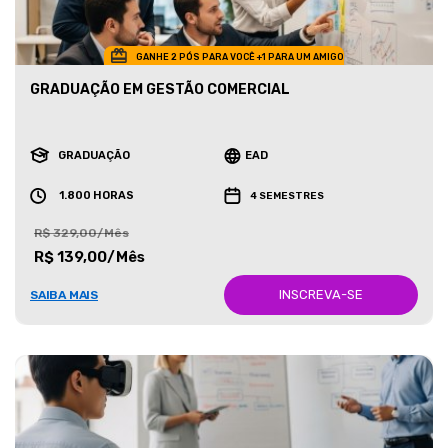
GANHE 2 PÓS PARA VOCÊ +1 PARA UM AMIGO
GRADUAÇÃO EM GESTÃO COMERCIAL
GRADUAÇÃO
EAD
1.800 HORAS
4 SEMESTRES
R$ 329,00/Mês
R$ 139,00/Mês
INSCREVA-SE
SAIBA MAIS